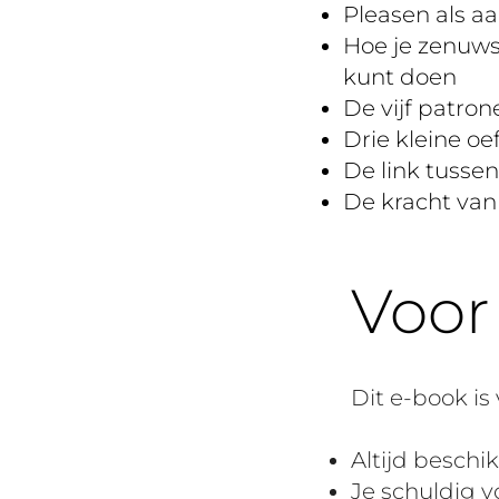
Pleasen als a
Hoe je zenuws
kunt doen
De vijf patro
Drie kleine 
De link tussen
De kracht van
Voor
Dit e-book is v
Altijd beschi
Je schuldig vo