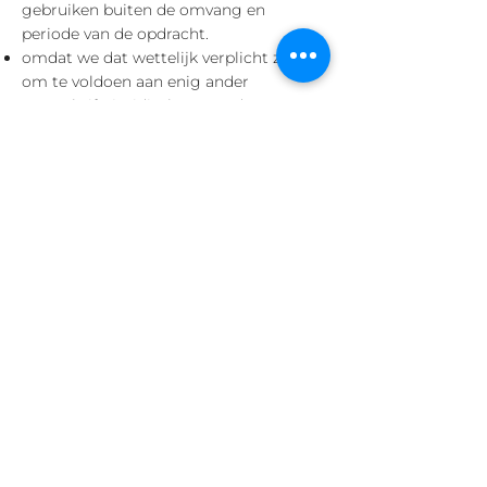
gebruiken buiten de omvang en
periode van de opdracht.
omdat we dat wettelijk verplicht zijn of
om te voldoen aan enig ander
voorschrift, juridische procedure,
overheidsaanvraag of overheidsbevel:
in het kader van tegemoetkoming of
subsidies door derden. Het gaat in dat
geval steeds om subsidies of
tegemoetkomingen die door jou of je
bedrijf werden aangevraagd en die
enkel worden toegestaan mits
bevestiging of het bezorgen van
informatie door ons.
Gegevens die we delen op jouw verzoek
Indien je een gebruiker bent in de EU,
kan je ons vragen om gegevens te delen
met derden. In gevallen waar dit
wettelijk vereist is, voorzien we je