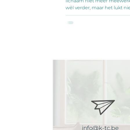
lichaam niet meer meewerkt
wél verder, maar het lukt ni
De concentratie is weg, het
voelt vol, de kleinste vraag lij
veel. En dan zegt je lichaam:
hier.” Burn-out overvalt je ni
Het is het gevolg van maan
soms jaren - waarin je gren
verlegt, volhoudt, aanpast, 
Tot je systeem besluit: ik tre
stekker eruit, want jij doet he
Meer dan vermoeidheid Vee
mensen denken dat burn-o
info@k-tc.be