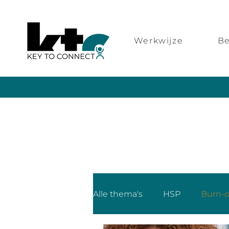
Werkwijze
Be
Alle thema's
HSP
Burn-o