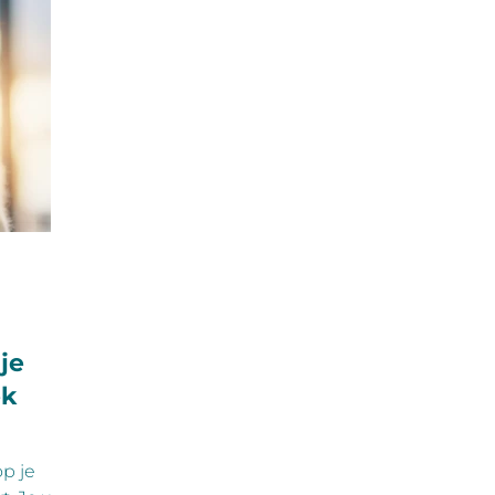
je
ek
p je