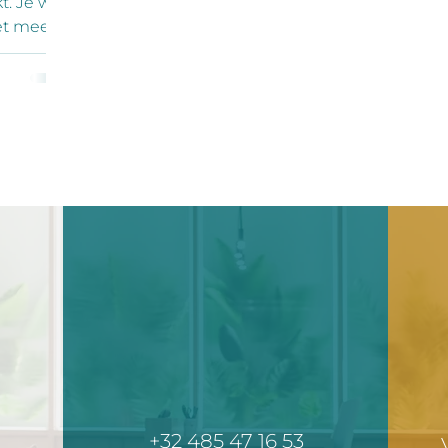
. Je wil
et meer.
 hoofd
kt te
 “Tot
et plots.
den -
zen
doorgaat.
k de
t niet.
l
ut voo
+32 485 47 16 53